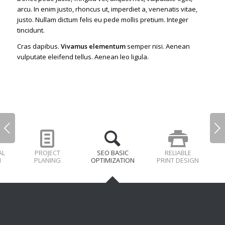
arcu. In enim justo, rhoncus ut, imperdiet a, venenatis vitae,
justo. Nullam dictum felis eu pede mollis pretium. Integer
tincidunt.
Cras dapibus.
Vivamus elementum
semper nisi. Aenean
vulputate eleifend tellus. Aenean leo ligula.
Next
AL
PROJECT
SEO BASIC
RELIABLE
N
PLANING
OPTIMIZATION
PRINT DESIGN